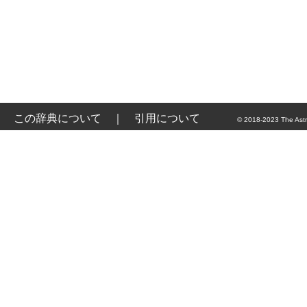
この辞典について
｜
引用について
© 2018-2023 The Astr