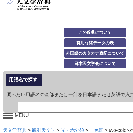
この辞典について
有用な諸データの表
外国語のカタカナ表記について
日本天文学会について
用語名で探す
調べたい用語名の全部または一部を日本語または英語で入
MENU
天文学辞典
>
観測天文学
>
光・赤外線
>
二色図
>
two-color-z