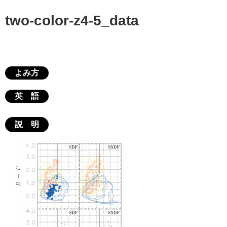
two-color-z4-5_data
よみ方
英 語
説 明