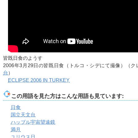
皆既日食のようす
2006年3月29日の皆既日食（トルコ・シデにて撮像）（
台
）
ECLIPSE 2006 IN TURKEY
この用語を見た方はこんな用語も見ています:
日食
国立天文台
ハッブル宇宙望遠鏡
満月
ユリウス日