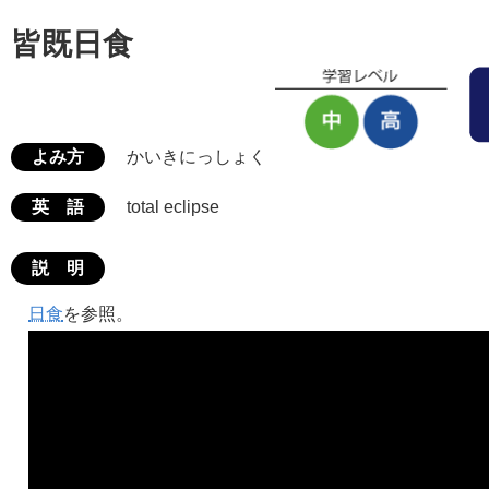
皆既日食
よみ方
かいきにっしょく
英 語
total eclipse
説 明
日食
を参照。