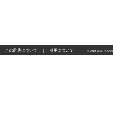
この辞典について
｜
引用について
© 2018-2023 The Astr