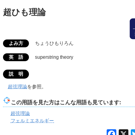
超ひも理論
よみ方
ちょうひもりろん
英 語
superstring theory
説 明
超弦理論
を参照。
この用語を見た方はこんな用語も見ています:
超弦理論
フェルミエネルギー
Fac