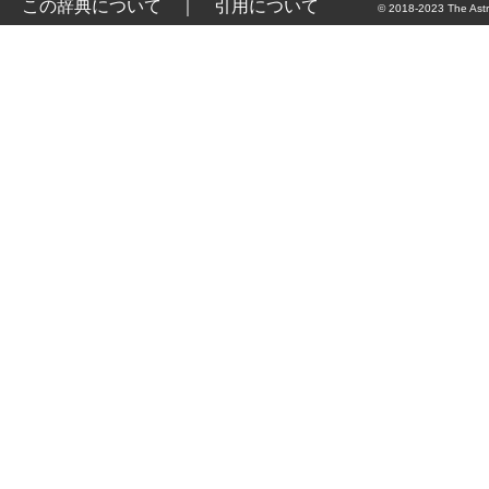
この辞典について
｜
引用について
© 2018-2023 The Astr