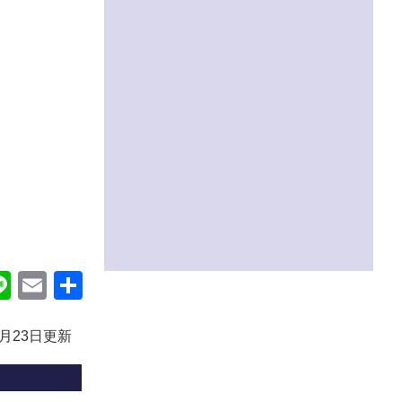
ok
itter
Line
Email
共
有
0月23日更新