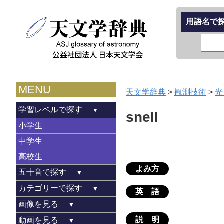
用語名で
MENU
天文学辞典
>
観測技術
>
光
学習レベルで探す
snell
小学生
中学生
高校生
よみ方
五十音で探す
カテゴリーで探す
英 語
画像を見る
説 明
動画を見る