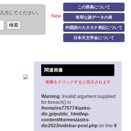
この辞典について
入力してください。
New
有用な諸データの表
外国語のカタカナ表記について
日本天文学会について
関連画像
画像をクリックすると拡大されます
Warning
: Invalid argument supplied
for foreach() in
/home/xs775774/astro-
dic.jp/public_html/wp-
content/themes/astro-
dic2023/sidebar-post.php
on line
8