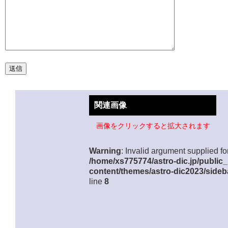
関連画像
画像をクリックすると拡大されます
Warning
: Invalid argument supplied for
/home/xs775774/astro-dic.jp/public
content/themes/astro-dic2023/sideb
line
8