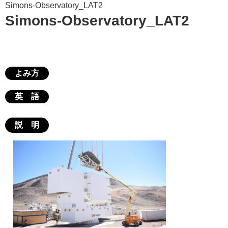
Simons-Observatory_LAT2
Simons-Observatory_LAT2
よみ方
英 語
説 明