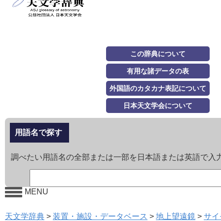
この辞典について
有用な諸データの表
外国語のカタカナ表記について
日本天文学会について
用語名で探す
調べたい用語名の全部または一部を日本語または英語で入
MENU
天文学辞典
>
装置・施設・データベース
>
地上望遠鏡
>
サイ