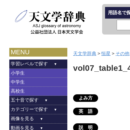
用語名で
MENU
天文学辞典
>
恒星
>
その他
学習レベルで探す
vol07_table1_
小学生
中学生
高校生
よみ方
五十音で探す
カテゴリーで探す
英 語
画像を見る
説 明
動画を見る