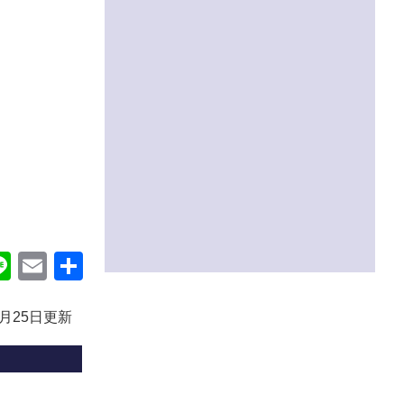
ok
itter
Line
Email
共
有
0月25日更新