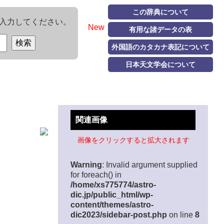
この辞典について
入力してください。
New
有用な諸データの表
外国語のカタカナ表記について
日本天文学会について
関連画像
画像をクリックすると拡大されます
Warning
: Invalid argument supplied
for foreach() in
/home/xs775774/astro-
dic.jp/public_html/wp-
content/themes/astro-
dic2023/sidebar-post.php
on line
8