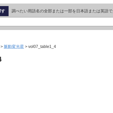
探す
調べたい用語名の全部または一部を日本語または英語で
>
脈動変光星
>
vol07_table1_4
4