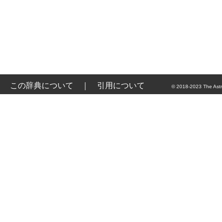
この辞典について
｜
引用について
© 2018-2023 The Astr