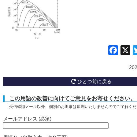
Fac
20
ひとつ前に戻る
この用語の改善に向けてご意見をお寄せください。
受信確認メール以外、個別のお返事は原則いたしませんのでご了解くだ
メールアドレス (必須)