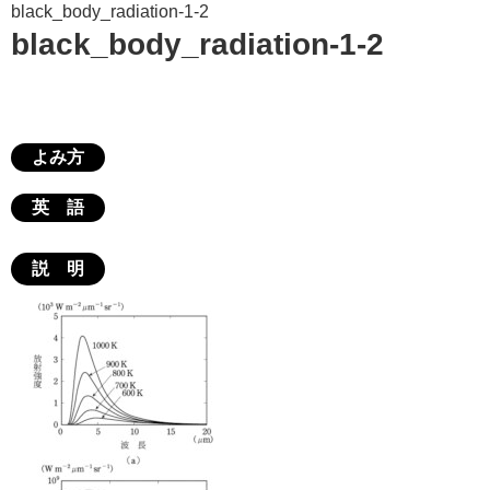
black_body_radiation-1-2
black_body_radiation-1-2
よみ方
英 語
説 明