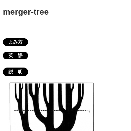
merger-tree
よみ方
英 語
説 明