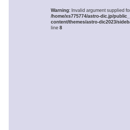
Warning
: Invalid argument supplied for
/home/xs775774/astro-dic.jp/public
content/themes/astro-dic2023/sideb
line
8