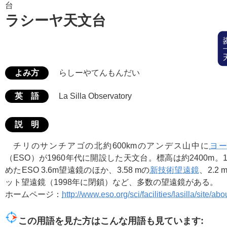
台
ラシーヤ天文台
よみ方
らしーやてんもんだい
英 語
La Silla Observatory
説 明
チリのサンチアゴの北約600kmのアンデス山中に
ヨ
（ESO）が1960年代に開設した天文台。標高は約2400m。
めたESO 3.6m望遠鏡のほか、3.58 mの
新技術望遠鏡
、2.2
ット望遠鏡（1998年に閉鎖）など、多数の望遠鏡がある。
ホームページ：
http://www.eso.org/sci/facilities/lasilla/site/abo
この用語を見た方はこんな用語も見ています: