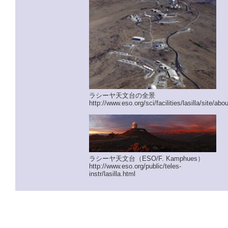
ラシーヤ天文台の全景
http://www.eso.org/sci/facilities/lasilla/site/abo
ラシーヤ天文台（ESO/F. Kamphues）
http://www.eso.org/public/teles-
instr/lasilla.html