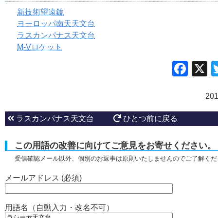
新技術望遠鏡
ヨーロッパ南天天文台
ラスカンパナス天文台
M-Vロケット
Fac
20
ラスカンパナス天文台
ひとつ前に戻る
この用語の改善に向けてご意見をお寄せください。
受信確認メール以外、個別のお返事は原則いたしませんのでご了解くだ
メールアドレス (必須)
用語名（自動入力・改名不可）