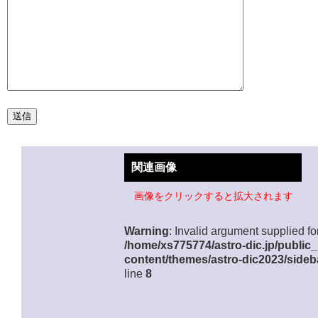
関連画像
画像をクリックすると拡大されます
Warning
: Invalid argument supplied for
/home/xs775774/astro-dic.jp/public
content/themes/astro-dic2023/sideb
line
8