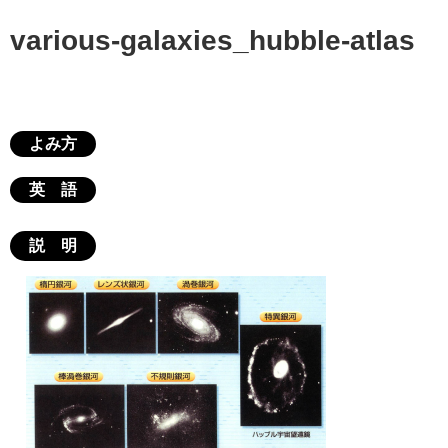
various-galaxies_hubble-atlas
よみ方
英 語
説 明