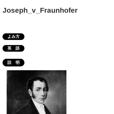
Joseph_v_Fraunhofer
よみ方
英 語
説 明