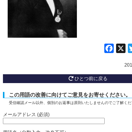
Fac
20
ひとつ前に戻る
この用語の改善に向けてご意見をお寄せください。
受信確認メール以外、個別のお返事は原則いたしませんのでご了解くだ
メールアドレス (必須)