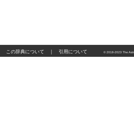
この辞典について
｜
引用について
© 2018-2023 The Astr