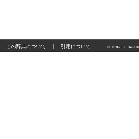
この辞典について
｜
引用について
© 2018-2023 The Astr