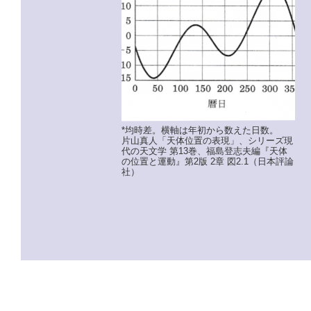
*均時差。横軸は年初から数えた日数。
片山真人「天体位置の表現」、シリーズ現
代の天文学 第13巻、福島登志夫編『天体
の位置と運動』第2版 2章 図2.1（日本評論
社）