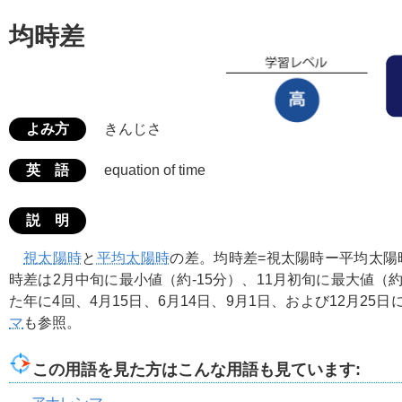
均時差
よみ方
きんじさ
英 語
equation of time
説 明
視太陽時
と
平均太陽時
の差。均時差=視太陽時ー平均太陽
時差は2月中旬に最小値（約-15分）、11月初旬に最大値（約
た年に4回、4月15日、6月14日、9月1日、および12月25日
マ
も参照。
この用語を見た方はこんな用語も見ています: