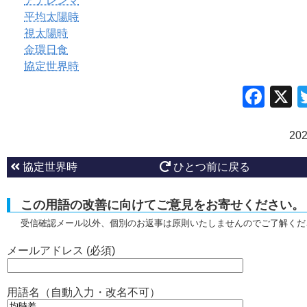
アナレンマ
平均太陽時
視太陽時
金環日食
協定世界時
Fac
20
協定世界時
ひとつ前に戻る
この用語の改善に向けてご意見をお寄せください。
受信確認メール以外、個別のお返事は原則いたしませんのでご了解くだ
メールアドレス (必須)
用語名（自動入力・改名不可）