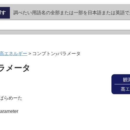
探す
調べたい用語名の全部または一部を日本語または英語で
高エネルギー
>
コンプトン𝑦パラメータ
パラメータ
ぱらめーた
arameter