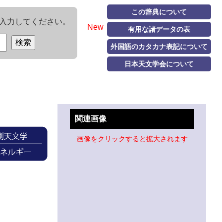
この辞典について
入力してください。
New
有用な諸データの表
外国語のカタカナ表記について
日本天文学会について
関連画像
画像をクリックすると拡大されます