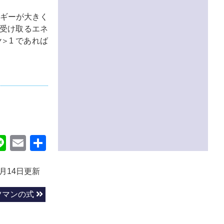
ギーが大きく
が受け取るエネ
y
＞1 であれば
ok
itter
Line
Email
共
有
5月14日更新
ツマンの式