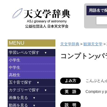
用語名で
MENU
天文学辞典
>
観測天文学
>
学習レベルで探す
コンプトン𝑦
小学生
中学生
高校生
よみ方
こんぷとん
五十音で探す
カテゴリーで探す
英 語
Compton y p
画像を見る
説 明
動画を見る