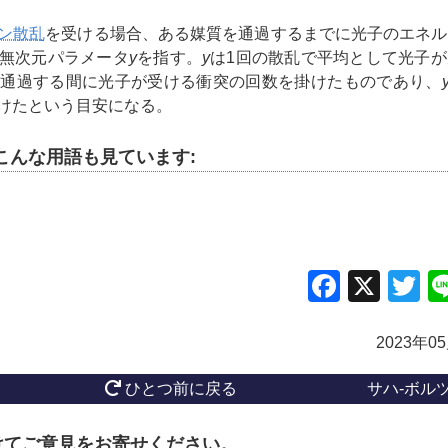
ン散乱
を受ける場合、ある媒質を通過するまでに光子のエネル
無次元パラメータ
y
を指す。
y
は1回の散乱で平均として光子
を通過する間に光子が受ける衝突の回数を掛けたものであり、
けたという目安になる。
こんな用語も見ています:
Facebo
X
Tw
2023年0
ひとつ前に戻る
サハ-ボル
けてご意見をお寄せください。