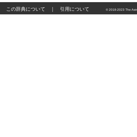
この辞典について
｜
引用について
© 2018-2023 The Astr