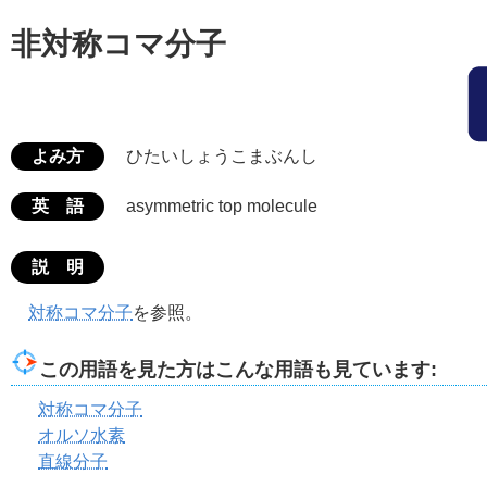
非対称コマ分子
よみ方
ひたいしょうこまぶんし
英 語
asymmetric top molecule
説 明
対称コマ分子
を参照。
この用語を見た方はこんな用語も見ています:
対称コマ分子
オルソ水素
直線分子