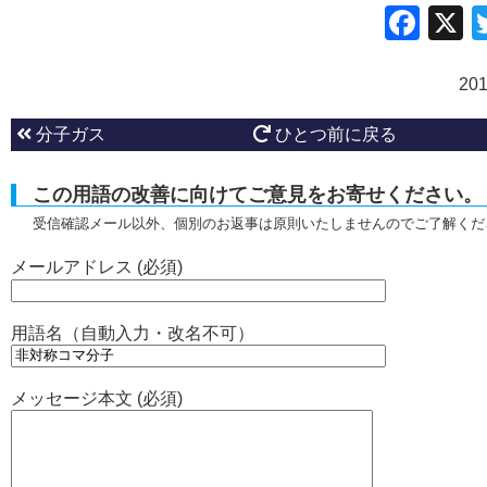
Fac
20
分子ガス
ひとつ前に戻る
この用語の改善に向けてご意見をお寄せください。
受信確認メール以外、個別のお返事は原則いたしませんのでご了解くだ
メールアドレス (必須)
用語名（自動入力・改名不可）
メッセージ本文 (必須)