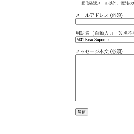
受信確認メール以外、個別の
メールアドレス (必須)
用語名（自動入力・改名不
メッセージ本文 (必須)