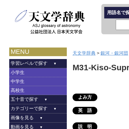
用語名で
MENU
天文学辞典
>
銀河・銀河団
学習レベルで探す
M31-Kiso-Sup
小学生
中学生
高校生
よみ方
五十音で探す
カテゴリーで探す
英 語
画像を見る
説 明
動画を見る