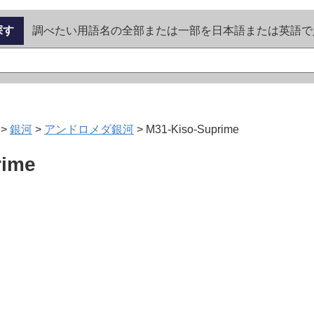
探す
調べたい用語名の全部または一部を日本語または英語で
>
銀河
>
アンドロメダ銀河
>
M31-Kiso-Suprime
rime