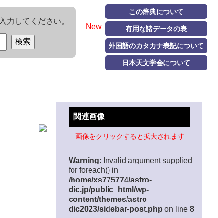
この辞典について
入力してください。
New
有用な諸データの表
外国語のカタカナ表記について
日本天文学会について
関連画像
画像をクリックすると拡大されます
Warning
: Invalid argument supplied
for foreach() in
/home/xs775774/astro-
dic.jp/public_html/wp-
content/themes/astro-
dic2023/sidebar-post.php
on line
8