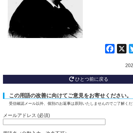
Fac
20
ひとつ前に戻る
この用語の改善に向けてご意見をお寄せください。
受信確認メール以外、個別のお返事は原則いたしませんのでご了解くだ
メールアドレス (必須)