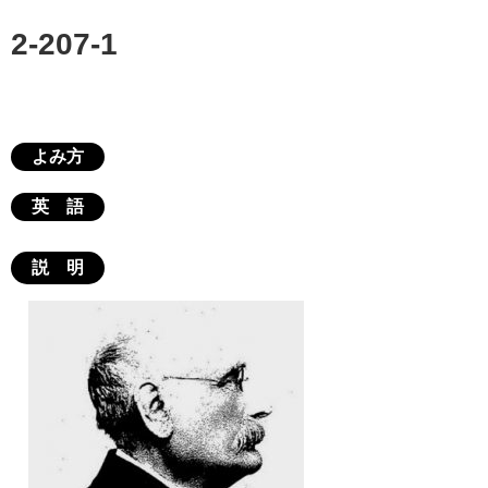
2-207-1
よみ方
英 語
説 明