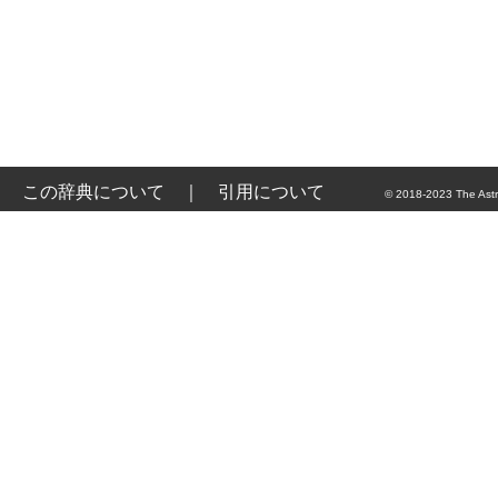
この辞典について
｜
引用について
© 2018-2023 The Astr