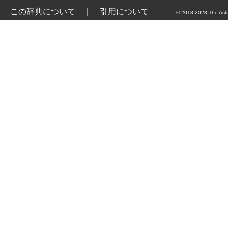
この辞典について
｜
引用について
© 2018-2023 The Astr