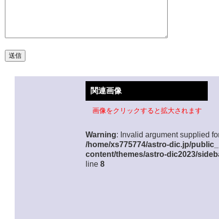
関連画像
画像をクリックすると拡大されます
Warning
: Invalid argument supplied for
/home/xs775774/astro-dic.jp/public
content/themes/astro-dic2023/sideb
line
8