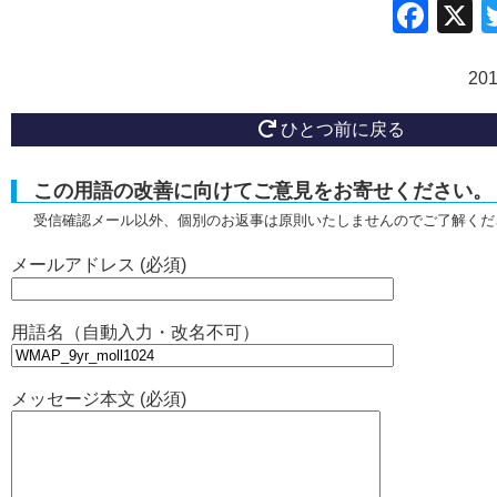
Fac
20
ひとつ前に戻る
この用語の改善に向けてご意見をお寄せください。
受信確認メール以外、個別のお返事は原則いたしませんのでご了解くだ
メールアドレス (必須)
用語名（自動入力・改名不可）
メッセージ本文 (必須)