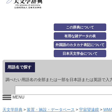
この辞典について
有用な諸データの表
外国語のカタカナ表記について
日本天文学会について
用語名で探す
調べたい用語名の全部または一部を日本語または英語で入
MENU
天文学辞典
>
装置・施設・データベース
>
宇宙望遠鏡
>
WM