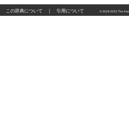
この辞典について
｜
引用について
© 2018-2023 The Astr