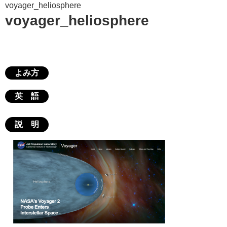
voyager_heliosphere
voyager_heliosphere
よみ方
英 語
説 明