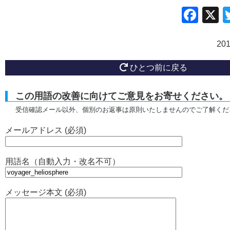
Fac
20
ひとつ前に戻る
この用語の改善に向けてご意見をお寄せください。
受信確認メール以外、個別のお返事は原則いたしませんのでご了解くだ
メールアドレス (必須)
用語名（自動入力・改名不可）
メッセージ本文 (必須)