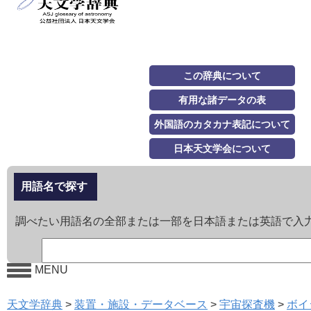
この辞典について
有用な諸データの表
外国語のカタカナ表記について
日本天文学会について
用語名で探す
調べたい用語名の全部または一部を日本語または英語で入
MENU
天文学辞典
>
装置・施設・データベース
>
宇宙探査機
>
ボイ