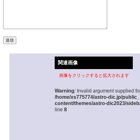
関連画像
画像をクリックすると拡大されます
Warning
: Invalid argument supplied for
/home/xs775774/astro-dic.jp/public
content/themes/astro-dic2023/sideb
line
8