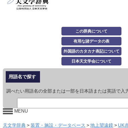
この辞典について
有用な諸データの表
外国語のカタカナ表記について
日本天文学会について
用語名で探す
調べたい用語名の全部または一部を日本語または英語で入
MENU
天文学辞典
>
装置・施設・データベース
>
地上望遠鏡
>
UK