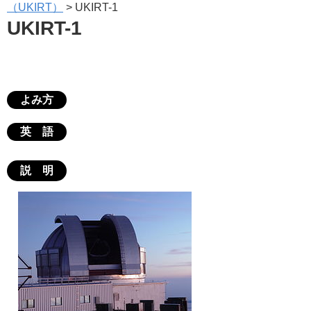
（UKIRT）
>
UKIRT-1
UKIRT-1
よみ方
英 語
説 明