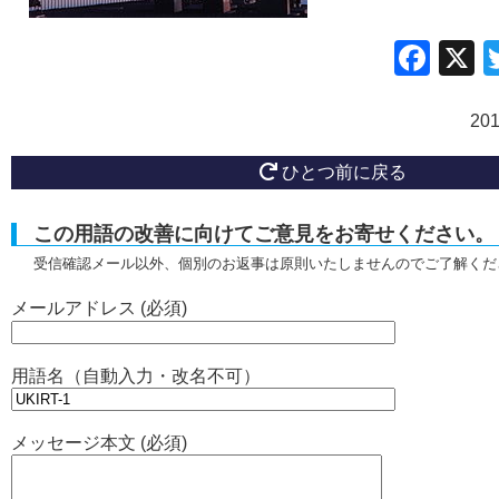
Fac
20
ひとつ前に戻る
この用語の改善に向けてご意見をお寄せください。
受信確認メール以外、個別のお返事は原則いたしませんのでご了解くだ
メールアドレス (必須)
用語名（自動入力・改名不可）
メッセージ本文 (必須)