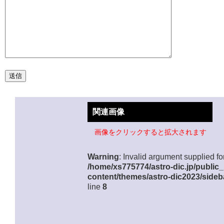
関連画像
画像をクリックすると拡大されます
Warning
: Invalid argument supplied for
/home/xs775774/astro-dic.jp/public
content/themes/astro-dic2023/sideb
line
8