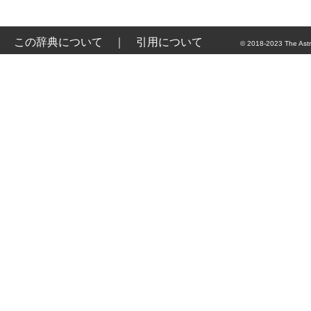
この辞典について
｜
引用について
© 2018-2023 The Astr