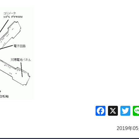
Facebo
X
Tw
2019年0