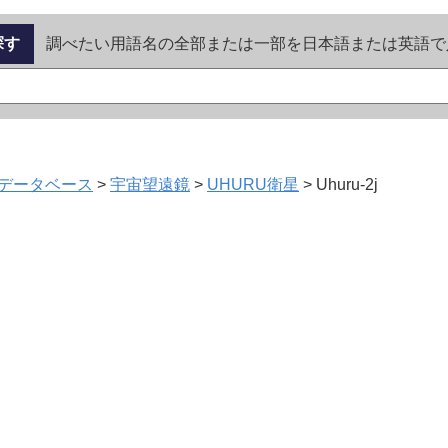
探す
調べたい用語名の全部または一部を日本語または英語で
データベース
>
宇宙望遠鏡
>
UHURU衛星
>
Uhuru-2j