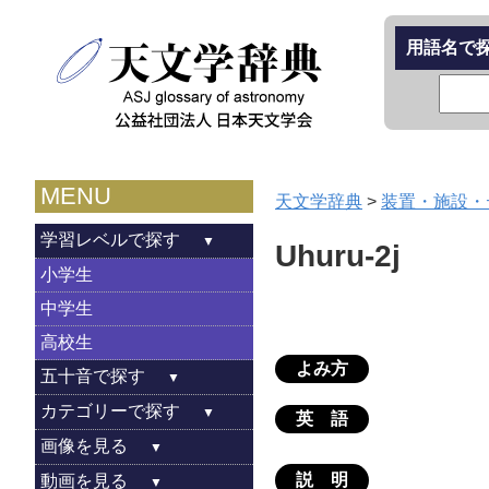
用語名で
MENU
天文学辞典
>
装置・施設・
学習レベルで探す
Uhuru-2j
小学生
中学生
高校生
よみ方
五十音で探す
カテゴリーで探す
英 語
画像を見る
説 明
動画を見る