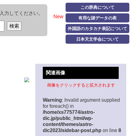
この辞典について
入力してください。
New
有用な諸データの表
外国語のカタカナ表記について
日本天文学会について
関連画像
画像をクリックすると拡大されます
Warning
: Invalid argument supplied
for foreach() in
/home/xs775774/astro-
dic.jp/public_html/wp-
content/themes/astro-
dic2023/sidebar-post.php
on line
8