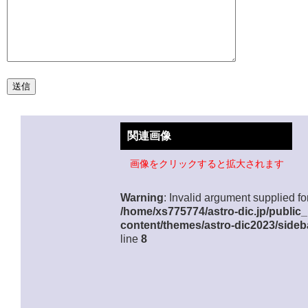
関連画像
画像をクリックすると拡大されます
Warning
: Invalid argument supplied for
/home/xs775774/astro-dic.jp/public
content/themes/astro-dic2023/sideb
line
8