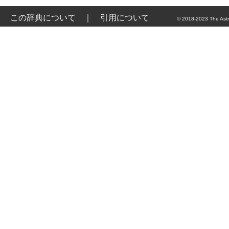
この辞典について
｜
引用について
© 2018-2023 The Astr