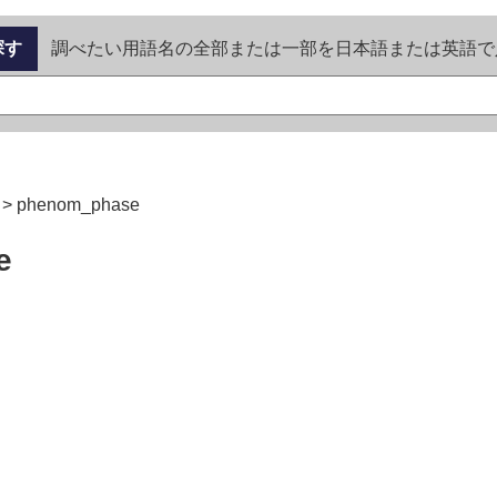
探す
調べたい用語名の全部または一部を日本語または英語で
>
phenom_phase
e