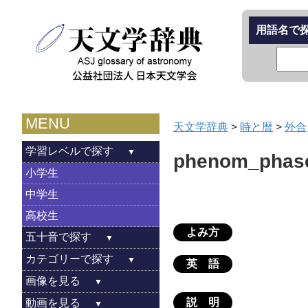
用語名で
MENU
天文学辞典
>
時と暦
>
外合
学習レベルで探す
phenom_phas
小学生
中学生
高校生
よみ方
五十音で探す
カテゴリーで探す
英 語
画像を見る
説 明
動画を見る