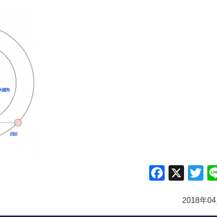
Facebo
X
Tw
2018年0