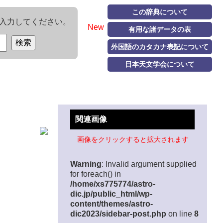
この辞典について
入力してください。
New
有用な諸データの表
外国語のカタカナ表記について
日本天文学会について
関連画像
画像をクリックすると拡大されます
Warning
: Invalid argument supplied
for foreach() in
/home/xs775774/astro-
dic.jp/public_html/wp-
content/themes/astro-
dic2023/sidebar-post.php
on line
8