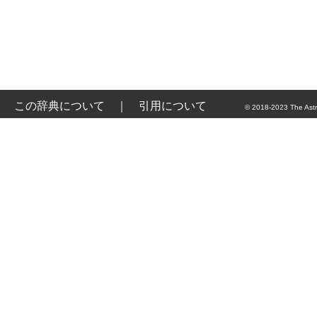
この辞典について
｜
引用について
© 2018-2023 The Astr