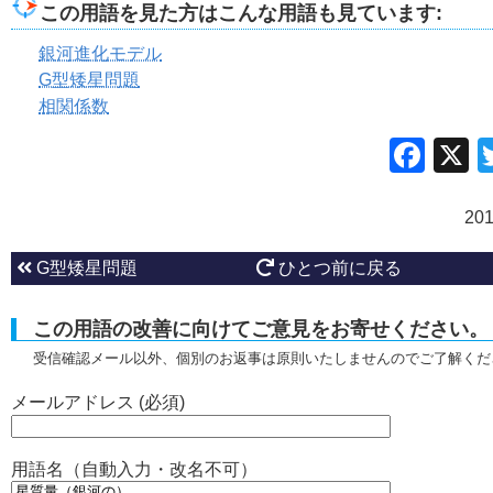
この用語を見た方はこんな用語も見ています:
銀河進化モデル
G型矮星問題
相関係数
Fac
20
G型矮星問題
ひとつ前に戻る
この用語の改善に向けてご意見をお寄せください。
受信確認メール以外、個別のお返事は原則いたしませんのでご了解くだ
メールアドレス (必須)
用語名（自動入力・改名不可）