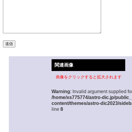
関連画像
画像をクリックすると拡大されます
Warning
: Invalid argument supplied for
/home/xs775774/astro-dic.jp/public
content/themes/astro-dic2023/sideb
line
8