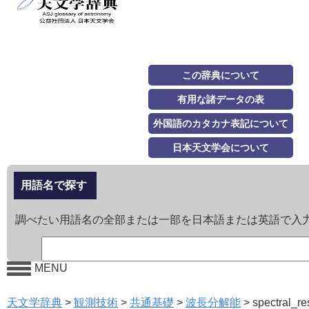
この辞典について
有用な諸データの表
外国語のカタカナ表記について
日本天文学会について
用語名で探す
調べたい用語名の全部または一部を日本語または英語で入
MENU
天文学辞典
>
観測技術
>
共通基礎
>
波長分解能
>
spectral_re