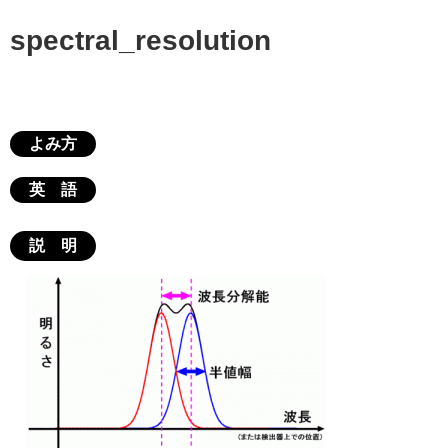
spectral_resolution
よみ方
英 語
説 明