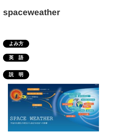
spaceweather
よみ方
英 語
説 明