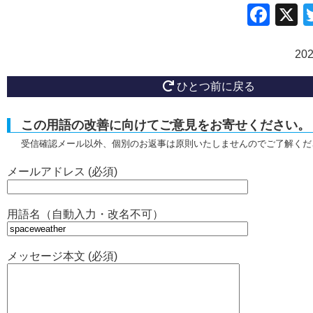
Fac
20
ひとつ前に戻る
この用語の改善に向けてご意見をお寄せください。
受信確認メール以外、個別のお返事は原則いたしませんのでご了解くだ
メールアドレス (必須)
用語名（自動入力・改名不可）
メッセージ本文 (必須)