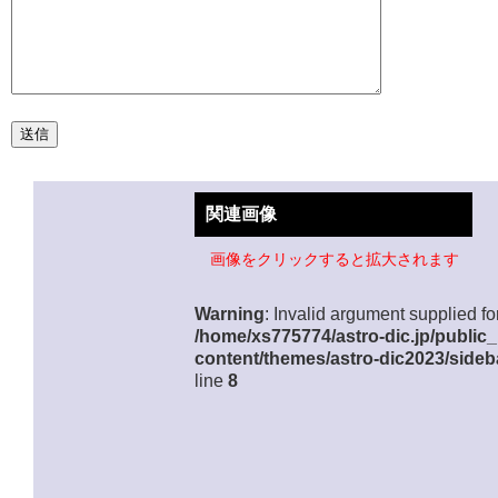
関連画像
画像をクリックすると拡大されます
Warning
: Invalid argument supplied for
/home/xs775774/astro-dic.jp/public
content/themes/astro-dic2023/sideb
line
8