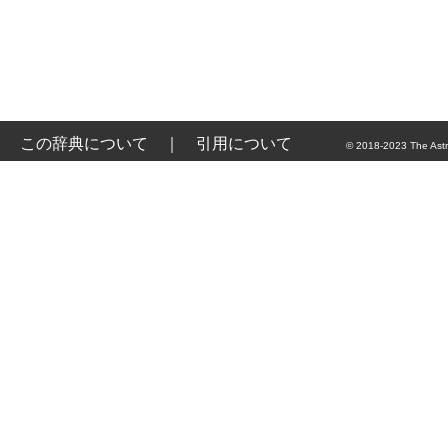
この辞典について
｜
引用について
© 2018-2023 The Astr