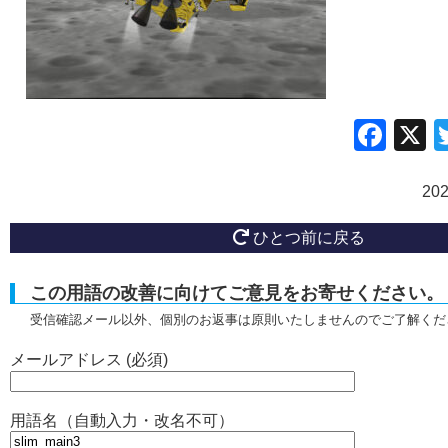
Fac
20
ひとつ前に戻る
この用語の改善に向けてご意見をお寄せください。
受信確認メール以外、個別のお返事は原則いたしませんのでご了解くだ
メールアドレス (必須)
用語名（自動入力・改名不可）