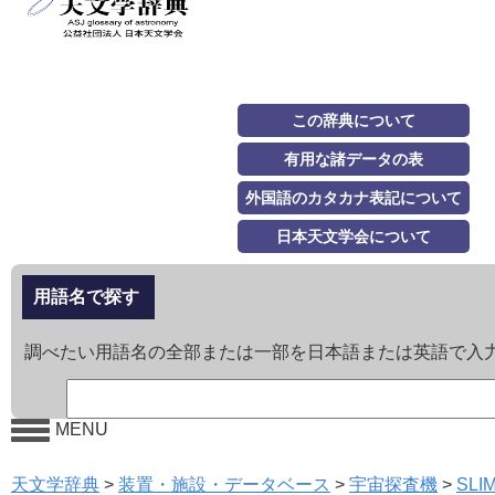
この辞典について
有用な諸データの表
外国語のカタカナ表記について
日本天文学会について
用語名で探す
調べたい用語名の全部または一部を日本語または英語で入
MENU
天文学辞典
>
装置・施設・データベース
>
宇宙探査機
>
SLI