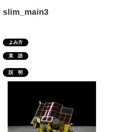
slim_main3
よみ方
英 語
説 明