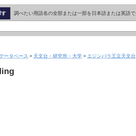
探す
調べたい用語名の全部または一部を日本語または英語で
データベース
>
天文台・研究所・大学
>
エジンバラ王立天文台
ding