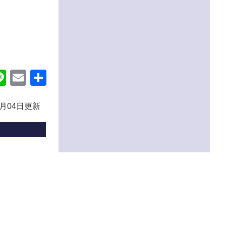
ok
itter
Line
Email
共
有
0月04日更新