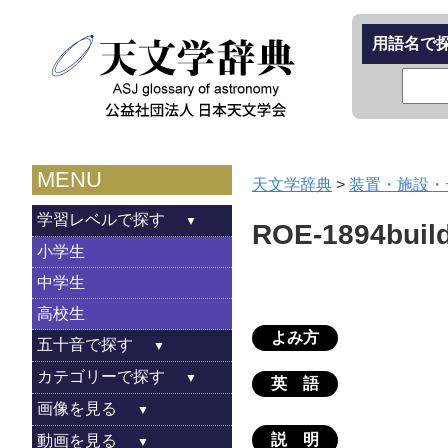
用語名で
MENU
天文学辞典
>
装置・施設・
学習レベルで探す
ROE-1894buil
小学生
中学生
高校生
よみ方
五十音で探す
カテゴリーで探す
英 語
画像を見る
説 明
動画を見る