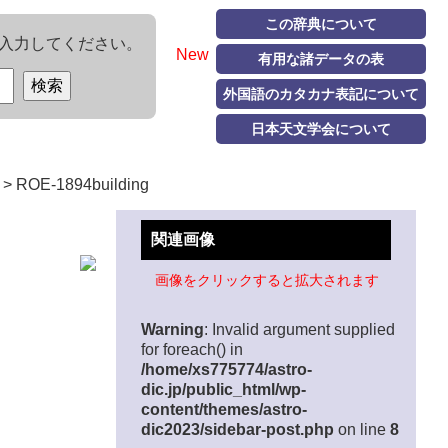
この辞典について
入力してください。
New
有用な諸データの表
外国語のカタカナ表記について
日本天文学会について
>
ROE-1894building
関連画像
画像をクリックすると拡大されます
Warning
: Invalid argument supplied
for foreach() in
/home/xs775774/astro-
dic.jp/public_html/wp-
content/themes/astro-
dic2023/sidebar-post.php
on line
8