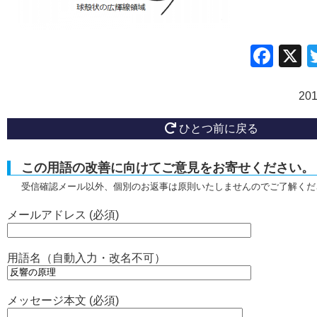
Fac
20
ひとつ前に戻る
この用語の改善に向けてご意見をお寄せください。
受信確認メール以外、個別のお返事は原則いたしませんのでご了解くだ
メールアドレス (必須)
用語名（自動入力・改名不可）
メッセージ本文 (必須)