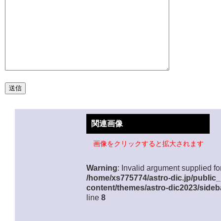
関連画像
画像をクリックすると拡大されます
Warning
: Invalid argument supplied for
/home/xs775774/astro-dic.jp/public
content/themes/astro-dic2023/sideb
line
8