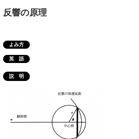
反響の原理
よみ方
英 語
説 明