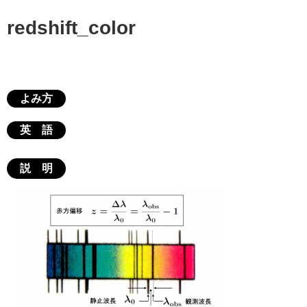
redshift_color
よみ方
英 語
説 明