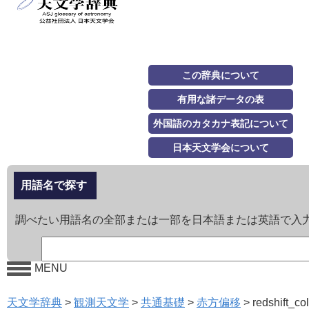
この辞典について
有用な諸データの表
外国語のカタカナ表記について
日本天文学会について
用語名で探す
調べたい用語名の全部または一部を日本語または英語で入
MENU
天文学辞典
>
観測天文学
>
共通基礎
>
赤方偏移
>
redshift_co