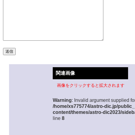
関連画像
画像をクリックすると拡大されます
Warning
: Invalid argument supplied for
/home/xs775774/astro-dic.jp/public
content/themes/astro-dic2023/sideb
line
8