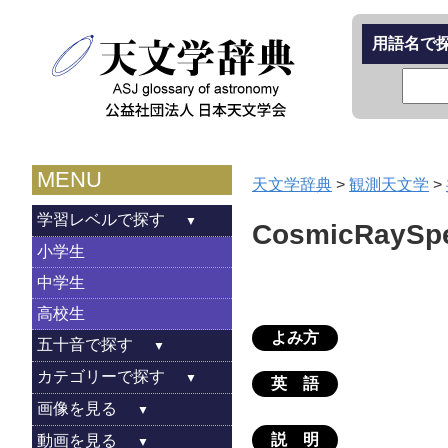
用語名で
MENU
天文学辞典
>
観測天文学
>
学習レベルで探す
CosmicRaySp
小学生
中学生
高校生
よみ方
五十音で探す
カテゴリーで探す
英 語
画像を見る
説 明
動画を見る