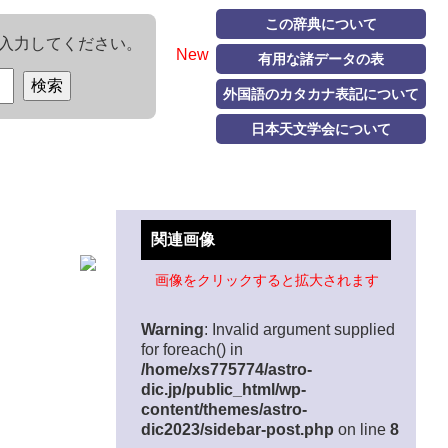
この辞典について
入力してください。
New
有用な諸データの表
外国語のカタカナ表記について
日本天文学会について
関連画像
画像をクリックすると拡大されます
Warning
: Invalid argument supplied
for foreach() in
/home/xs775774/astro-
dic.jp/public_html/wp-
content/themes/astro-
dic2023/sidebar-post.php
on line
8