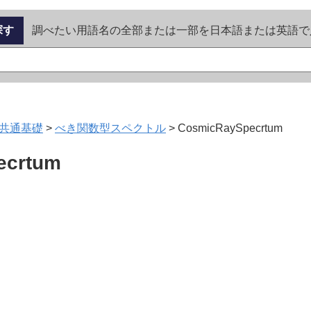
探す
調べたい用語名の全部または一部を日本語または英語で
共通基礎
>
べき関数型スペクトル
>
CosmicRaySpecrtum
ecrtum