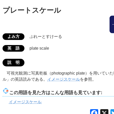
プレートスケール
よみ方
ぷれーとすけーる
英 語
plate scale
説 明
可視光観測に写真乾板（photographic plate）を用い
ル」の英語読みである。
イメージスケール
を参照。
この用語を見た方はこんな用語も見ています:
イメージスケール
Fac