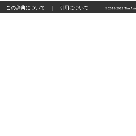
この辞典について
｜
引用について
© 2018-2023 The Astr