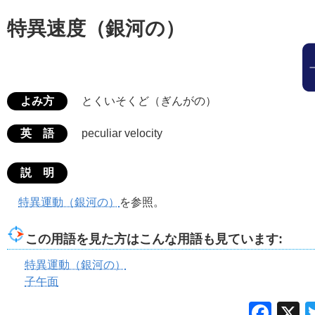
特異速度（銀河の）
よみ方
とくいそくど（ぎんがの）
英 語
peculiar velocity
説 明
特異運動（銀河の）
を参照。
この用語を見た方はこんな用語も見ています:
特異運動（銀河の）
子午面
Fac