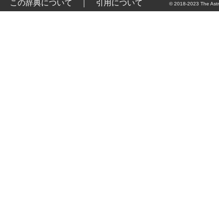
この辞典について
｜
引用について
© 2018-2023 The Astr