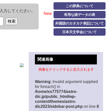
この辞典について
入力してください。
New
有用な諸データの表
外国語のカタカナ表記について
日本天文学会について
関連画像
画像をクリックすると拡大されます
Warning
: Invalid argument supplied
for foreach() in
/home/xs775774/astro-
dic.jp/public_html/wp-
content/themes/astro-
dic2023/sidebar-post.php
on line
8