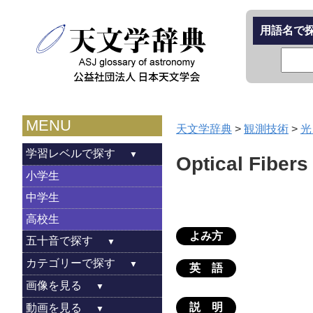
用語名で
MENU
天文学辞典
>
観測技術
>
光
学習レベルで探す
Optical Fibers
小学生
中学生
高校生
よみ方
五十音で探す
カテゴリーで探す
英 語
画像を見る
説 明
動画を見る