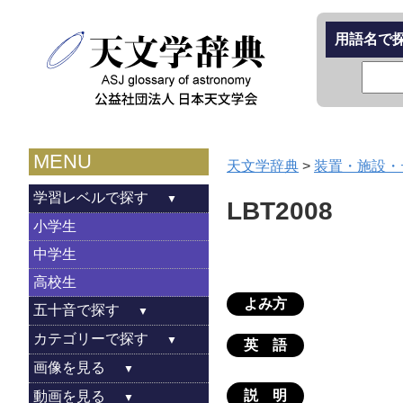
用語名で
MENU
天文学辞典
>
装置・施設・
学習レベルで探す
LBT2008
小学生
中学生
高校生
よみ方
五十音で探す
カテゴリーで探す
英 語
画像を見る
説 明
動画を見る