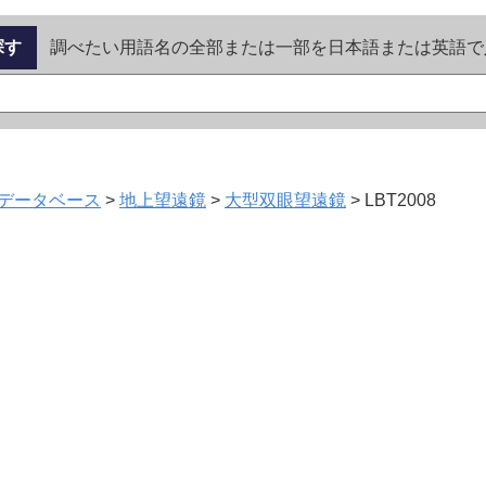
探す
調べたい用語名の全部または一部を日本語または英語で
データベース
>
地上望遠鏡
>
大型双眼望遠鏡
>
LBT2008