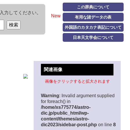
この辞典について
入力してください。
New
有用な諸データの表
外国語のカタカナ表記について
日本天文学会について
関連画像
画像をクリックすると拡大されます
Warning
: Invalid argument supplied
for foreach() in
/home/xs775774/astro-
dic.jp/public_html/wp-
content/themes/astro-
dic2023/sidebar-post.php
on line
8