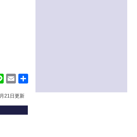
ok
itter
Line
Email
共
有
0月21日更新