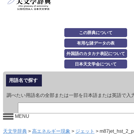
この辞典について
有用な諸データの表
外国語のカタカナ表記について
日本天文学会について
用語名で探す
調べたい用語名の全部または一部を日本語または英語で入
MENU
天文学辞典
>
高エネルギー現象
>
ジェット
>
m87jet_hst_2_