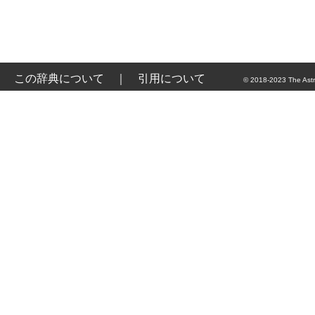
この辞典について
｜
引用について
© 2018-2023 The Astr