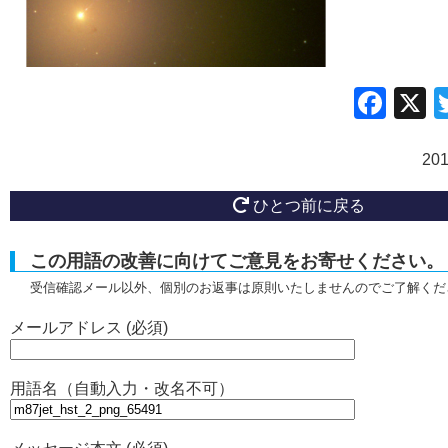
Fac
20
ひとつ前に戻る
この用語の改善に向けてご意見をお寄せください。
受信確認メール以外、個別のお返事は原則いたしませんのでご了解くだ
メールアドレス (必須)
用語名（自動入力・改名不可）