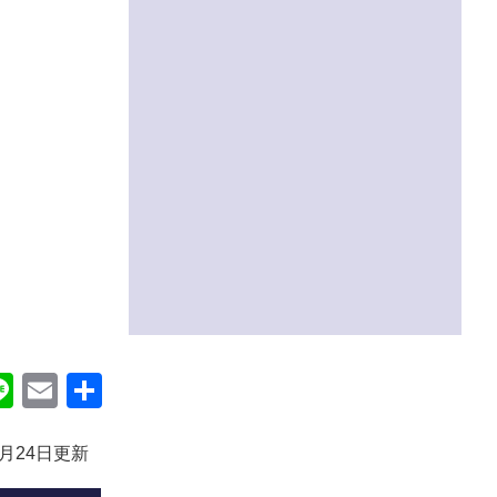
ok
itter
Line
Email
共
有
0月24日更新