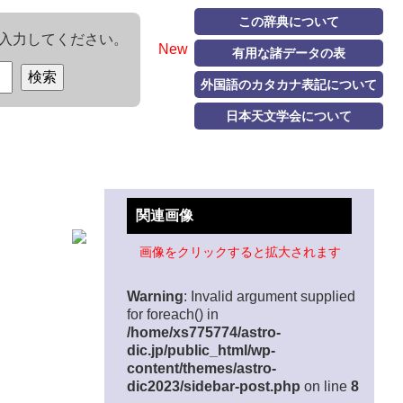
この辞典について
入力してください。
New
有用な諸データの表
外国語のカタカナ表記について
日本天文学会について
関連画像
画像をクリックすると拡大されます
Warning
: Invalid argument supplied
for foreach() in
/home/xs775774/astro-
dic.jp/public_html/wp-
content/themes/astro-
dic2023/sidebar-post.php
on line
8