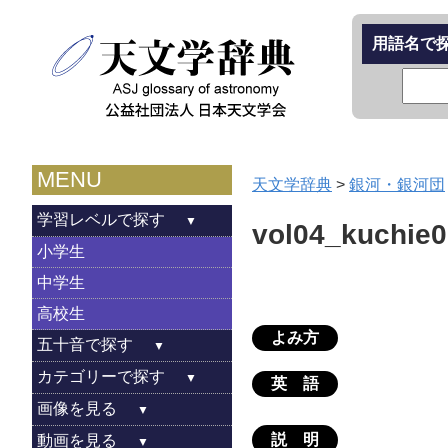
用語名で
MENU
天文学辞典
>
銀河・銀河団
学習レベルで探す
vol04_kuchie0
小学生
中学生
高校生
よみ方
五十音で探す
カテゴリーで探す
英 語
画像を見る
説 明
動画を見る