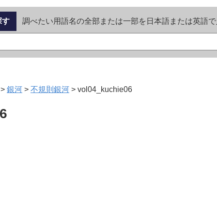
探す
調べたい用語名の全部または一部を日本語または英語で
>
銀河
>
不規則銀河
>
vol04_kuchie06
6