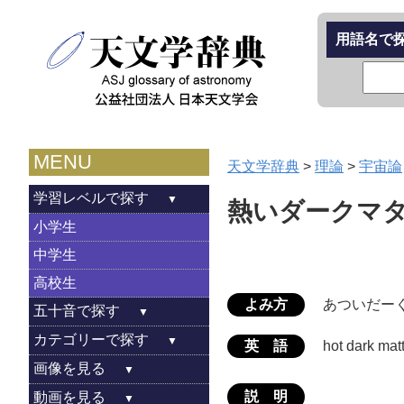
用語名で
MENU
天文学辞典
>
理論
>
宇宙論
学習レベルで探す
熱いダークマ
小学生
中学生
高校生
よみ方
あついだー
五十音で探す
カテゴリーで探す
英 語
hot dark mat
画像を見る
説 明
動画を見る