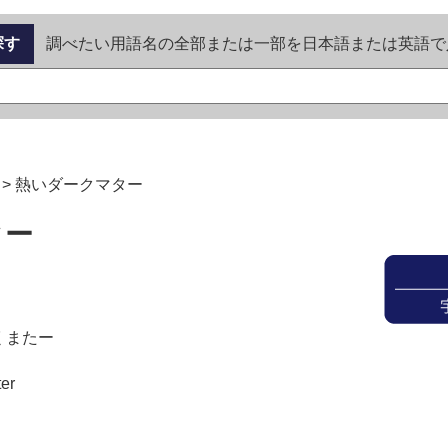
探す
調べたい用語名の全部または一部を日本語または英語で
>
熱いダークマター
ター
くまたー
ter