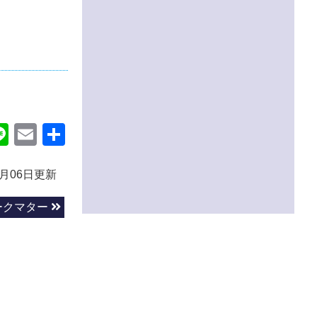
ok
itter
Line
Email
共
有
3月06日更新
ークマター