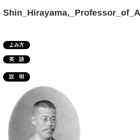
Shin_Hirayama,_Professor_of_
よみ方
英 語
説 明