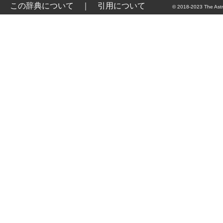
この辞典について
｜
引用について
© 2018-2023 The Astr