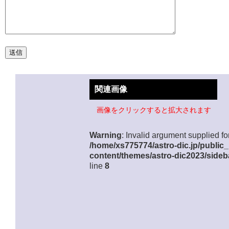
関連画像
画像をクリックすると拡大されます
Warning
: Invalid argument supplied for
/home/xs775774/astro-dic.jp/public
content/themes/astro-dic2023/sideb
line
8