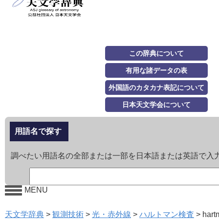
この辞典について
有用な諸データの表
外国語のカタカナ表記について
日本天文学会について
用語名で探す
調べたい用語名の全部または一部を日本語または英語で入
MENU
天文学辞典
>
観測技術
>
光・赤外線
>
ハルトマン検査
>
hart