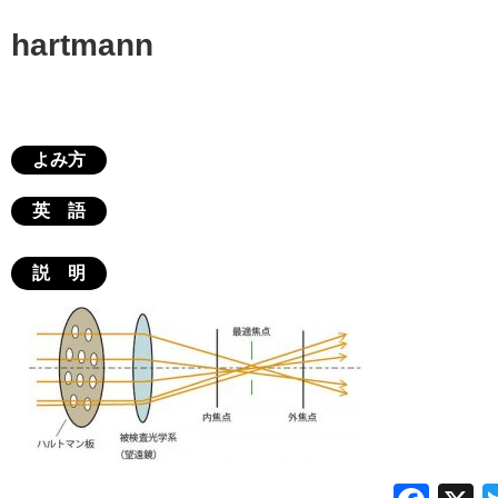
hartmann
よみ方
英 語
説 明