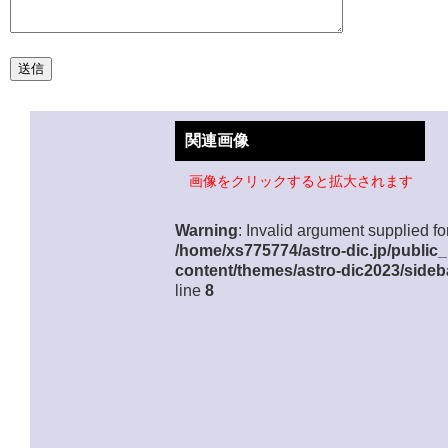
関連画像
画像をクリックすると拡大されます
Warning
: Invalid argument supplied for
/home/xs775774/astro-dic.jp/public
content/themes/astro-dic2023/sideb
line
8