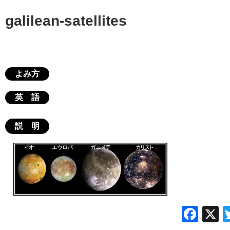
galilean-satellites
よみ方
英 語
説 明
Fac