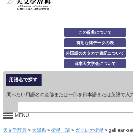
この辞典について
有用な諸データの表
外国語のカタカナ表記について
日本天文学会について
用語名で探す
調べたい用語名の全部または一部を日本語または英語で入
MENU
天文学辞典
>
太陽系
>
衛星・環
>
ガリレオ衛星
>
galilean-sat