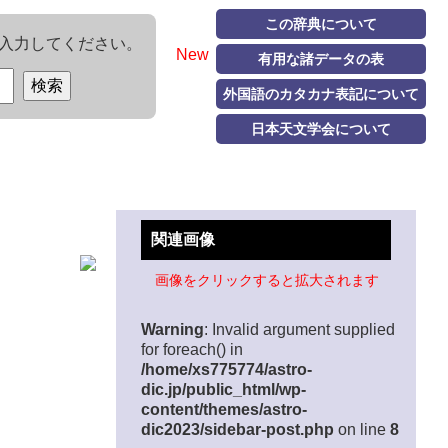
この辞典について
入力してください。
New
有用な諸データの表
外国語のカタカナ表記について
日本天文学会について
関連画像
画像をクリックすると拡大されます
Warning
: Invalid argument supplied
for foreach() in
/home/xs775774/astro-
dic.jp/public_html/wp-
content/themes/astro-
dic2023/sidebar-post.php
on line
8