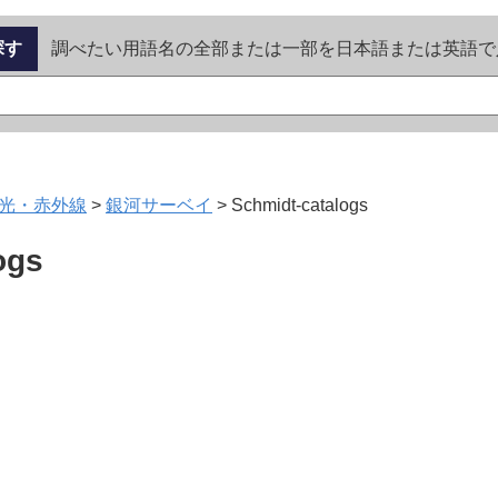
探す
調べたい用語名の全部または一部を日本語または英語で
光・赤外線
>
銀河サーベイ
>
Schmidt-catalogs
ogs