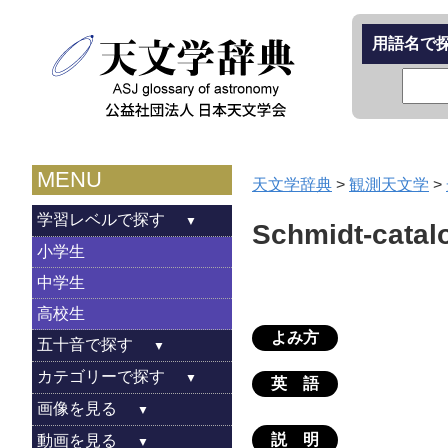
用語名で
MENU
天文学辞典
>
観測天文学
>
学習レベルで探す
Schmidt-catal
小学生
中学生
高校生
よみ方
五十音で探す
カテゴリーで探す
英 語
画像を見る
説 明
動画を見る