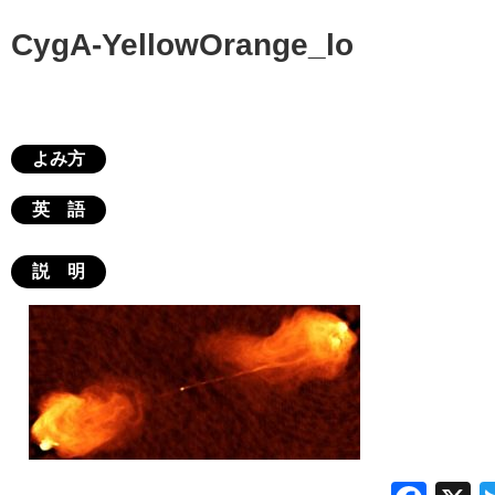
CygA-YellowOrange_lo
よみ方
英 語
説 明