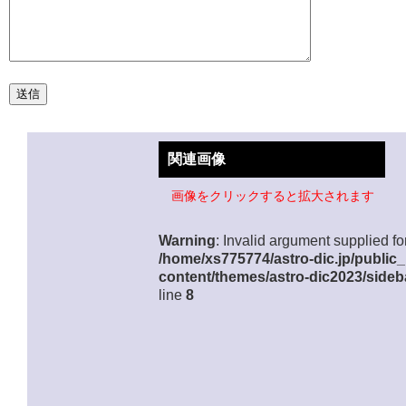
関連画像
画像をクリックすると拡大されます
Warning
: Invalid argument supplied for
/home/xs775774/astro-dic.jp/public
content/themes/astro-dic2023/sideb
line
8