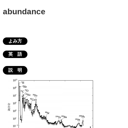
abundance
よみ方
英 語
説 明