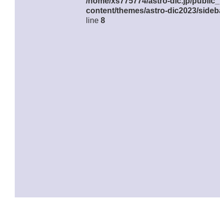
/home/xs775774/astro-dic.jp/public
content/themes/astro-dic2023/sideb
line
8