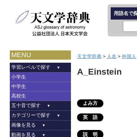
用語名で
MENU
天文学辞典
>
人名
>
外国人
学習レベルで探す
A_Einstein
小学生
中学生
高校生
よみ方
五十音で探す
カテゴリーで探す
英 語
画像を見る
説 明
動画を見る