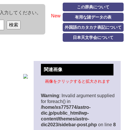
この辞典について
入力してください。
New
有用な諸データの表
外国語のカタカナ表記について
日本天文学会について
関連画像
画像をクリックすると拡大されます
Warning
: Invalid argument supplied
for foreach() in
/home/xs775774/astro-
dic.jp/public_html/wp-
content/themes/astro-
dic2023/sidebar-post.php
on line
8