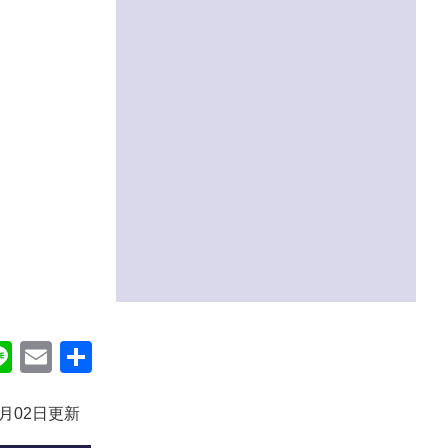
ok
itter
Line
Email
共
有
0月02日更新