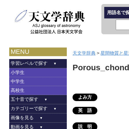
用語名で
MENU
天文学辞典
>
星間物質と星
学習レベルで探す
Porous_chond
小学生
中学生
高校生
よみ方
五十音で探す
カテゴリーで探す
英 語
画像を見る
説 明
動画を見る