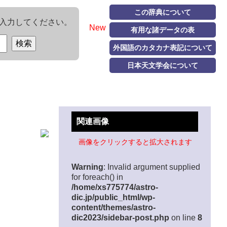
この辞典について
入力してください。
New
有用な諸データの表
外国語のカタカナ表記について
日本天文学会について
関連画像
画像をクリックすると拡大されます
Warning
: Invalid argument supplied
for foreach() in
/home/xs775774/astro-
dic.jp/public_html/wp-
content/themes/astro-
dic2023/sidebar-post.php
on line
8