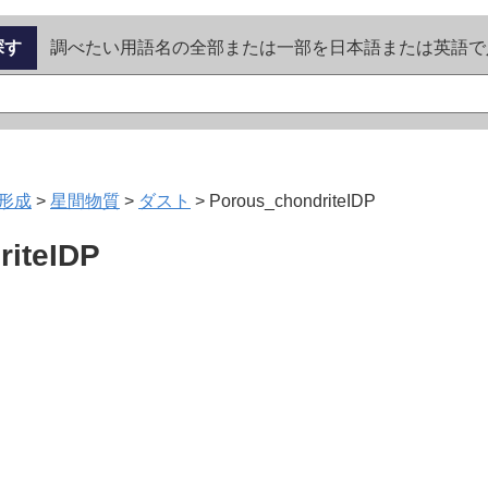
探す
調べたい用語名の全部または一部を日本語または英語で
形成
>
星間物質
>
ダスト
>
Porous_chondriteIDP
riteIDP