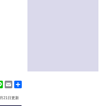
ok
itter
Line
Email
共
有
0月21日更新