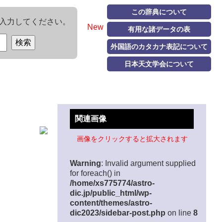
この辞典について
入力してください。
New
有用な諸データの表
外国語のカタカナ表記について
日本天文学会について
関連画像
画像をクリックすると拡大されます
Warning
: Invalid argument supplied
for foreach() in
/home/xs775774/astro-
dic.jp/public_html/wp-
content/themes/astro-
dic2023/sidebar-post.php
on line
8