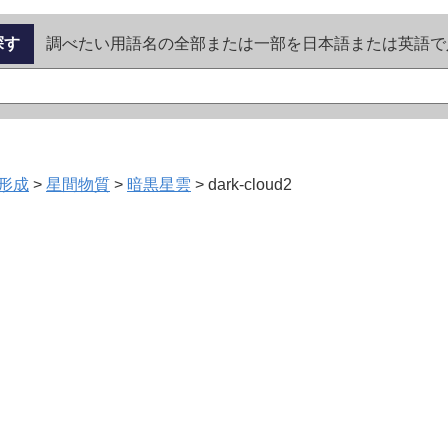
探す
調べたい用語名の全部または一部を日本語または英語で
形成
>
星間物質
>
暗黒星雲
>
dark-cloud2