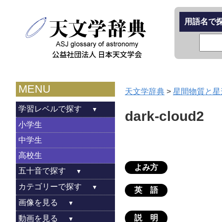
用語名で
MENU
天文学辞典
>
星間物質と星
学習レベルで探す
dark-cloud2
小学生
中学生
高校生
よみ方
五十音で探す
カテゴリーで探す
英 語
画像を見る
説 明
動画を見る