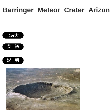
Barringer_Meteor_Crater_Arizo
よみ方
英 語
説 明