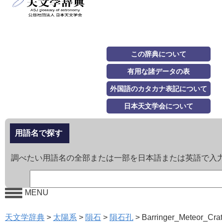
この辞典について
有用な諸データの表
外国語のカタカナ表記について
日本天文学会について
用語名で探す
調べたい用語名の全部または一部を日本語または英語で入
MENU
天文学辞典
>
太陽系
>
隕石
>
隕石孔
>
Barringer_Meteor_Cra