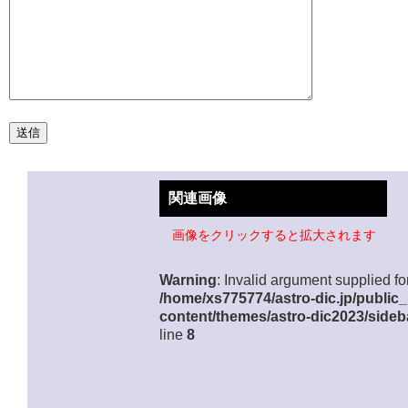
関連画像
画像をクリックすると拡大されます
Warning
: Invalid argument supplied for
/home/xs775774/astro-dic.jp/public
content/themes/astro-dic2023/sideb
line
8