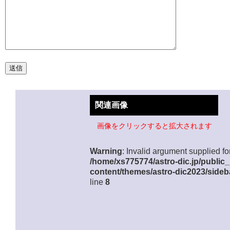
関連画像
画像をクリックすると拡大されます
Warning
: Invalid argument supplied for
/home/xs775774/astro-dic.jp/public
content/themes/astro-dic2023/sideb
line
8