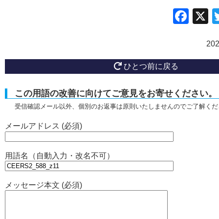
Fac
20
ひとつ前に戻る
この用語の改善に向けてご意見をお寄せください。
受信確認メール以外、個別のお返事は原則いたしませんのでご了解くだ
メールアドレス (必須)
用語名（自動入力・改名不可）
メッセージ本文 (必須)