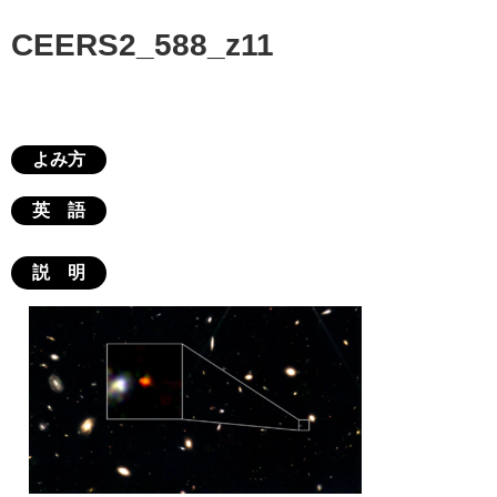
CEERS2_588_z11
よみ方
英 語
説 明