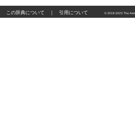
この辞典について
｜
引用について
© 2018-2023 The Astr