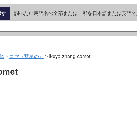
探す
調べたい用語名の全部または一部を日本語または英語で
体
>
コマ（彗星の）
>
Ikeya-zhang-comet
omet