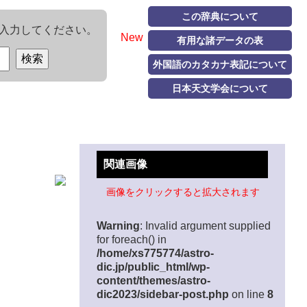
この辞典について
入力してください。
New
有用な諸データの表
外国語のカタカナ表記について
日本天文学会について
関連画像
画像をクリックすると拡大されます
Warning
: Invalid argument supplied
for foreach() in
/home/xs775774/astro-
dic.jp/public_html/wp-
content/themes/astro-
dic2023/sidebar-post.php
on line
8