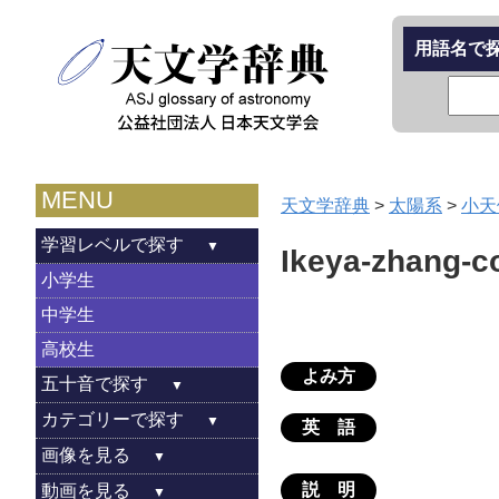
用語名で
MENU
天文学辞典
>
太陽系
>
小天
学習レベルで探す
Ikeya-zhang-c
小学生
中学生
高校生
よみ方
五十音で探す
カテゴリーで探す
英 語
画像を見る
説 明
動画を見る