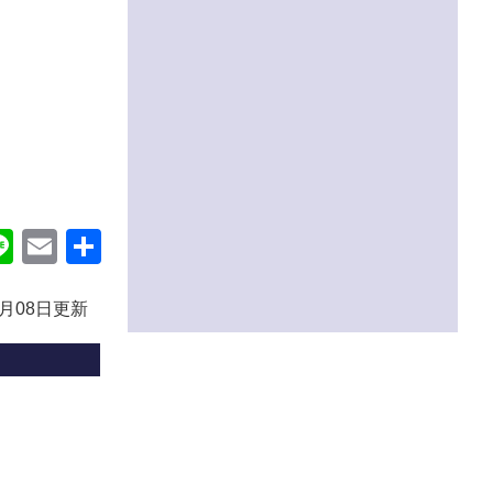
ok
itter
Line
Email
共
有
1月08日更新