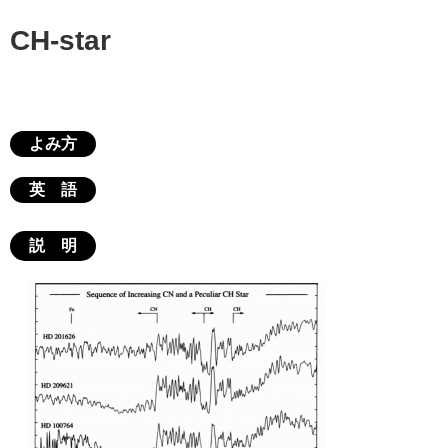
CH-star
よみ方
英 語
説 明