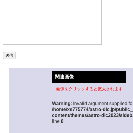
関連画像
画像をクリックすると拡大されます
Warning
: Invalid argument supplied for
/home/xs775774/astro-dic.jp/public
content/themes/astro-dic2023/sideb
line
8