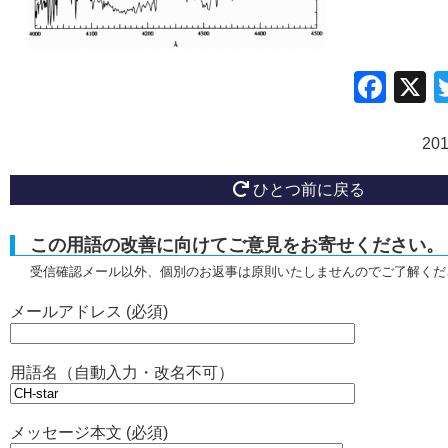
Fac
20
ひとつ前に戻る
この用語の改善に向けてご意見をお寄せください。
受信確認メール以外、個別のお返事は原則いたしませんのでご了解くだ
メールアドレス (必須)
用語名（自動入力・改名不可）
メッセージ本文 (必須)