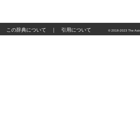
この辞典について
｜
引用について
© 2018-2023 The Astr